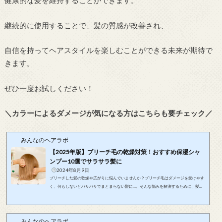
健康的な髪を維持することができます。
継続的に使用することで、髪の質感が改善され、
自信を持ってヘアスタイルを楽しむことができる未来が期待で
きます。
ぜひ一度お試しください！
＼カラーによるダメージが気になる方はこちらも要チェック／
みんなのヘアラボ
【2025年版】ブリーチ毛の乾燥対策！おすすめ保湿シャ
ンプー10選でサラサラ髪に
2024年8月9日
ブリーチした髪の乾燥や広がりに悩んでいませんか？ブリーチ毛はダメージを受けやす
く、何もしないとパサパサでまとまらない髪に…。そんな悩みを解決するために、髪を
保湿しながらサラサラに導くおすすめのシャンプーを厳選しました。保湿力やダメージ
補修効果が高いものばかりなので、毎日のケアでサロン帰りのような手触りが手に入り
ます！さらに、色落ち対策や頭皮に優しい低刺激処方のものもピックアップ。この記事
みんなのヘアラボ
を読めば、ブリーチ毛特有の乾燥や広がりが気にならなくなるケア方法がきっと見つか