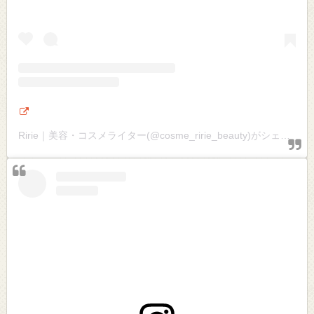
Ririe｜美容・コスメライター(@cosme_ririe_beauty)がシェアした投稿