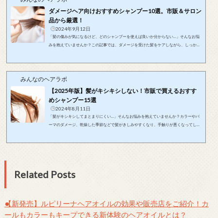
ります。自分にぴったりのシャン...
ダメージヘア向けおすすめシャンプー10選。市販＆サロン
品から厳選！
2024年9月12日
「髪の傷みが気になるけど、どのシャンプーを使えば良いか分からない…」そんなお悩
みを抱えていませんか？この記事では、ダメージを受けた髪をケアしながら、しっかり
と補修できるおすすめのシャンプーを厳選してご紹介します。市販品からサロン専売品
まで、髪のプロが選んだアイテムをランキング形式でお届け！この記事を読むことで、
自分にピッタリなダメージケアシャンプーが見つかり、傷んだ髪を健やかで美しい状態
みんなのヘアラボ
に導く方法を知ることができます。今さら聞けない、髪がひどく傷む原因とは？髪がひ
どく傷む原因は、過度な熱や化学...
【2025年版】髪がキシキシしない！市販で買えるおすす
めシャンプー15選
2024年8月11日
「髪がキシキシしてまとまりにくい…」そんなお悩みを抱えていませんか？カラーやパ
ーマのダメージ、乾燥した季節などで髪がきしみやすくなり、手触りが悪くなってしま
うことがあります。この記事では、市販で買える『髪がキシキシしない』と評判のシャ
ンプーを厳選して15商品ご紹介します。サロン級の仕上がりを目指せるものや、コスパ
の良い人気アイテムまで揃えましたので、ぜひお気に入りを見つけて、指通りなめらか
な髪を手に入れてください！シャンプーで髪がきしむ原因と解決策シャンプーで髪がき
しむ原因は、主にキューティクル...
Related Posts
【新発売】ルピリーナヘアオイルの効果や販売店をご紹介！カ
ールもカラーもキープできる新体験のヘアオイルとは？