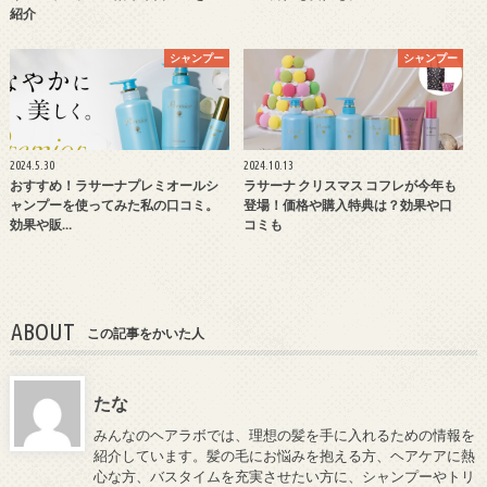
紹介
シャンプー
シャンプー
2024.5.30
2024.10.13
おすすめ！ラサーナプレミオールシ
ラサーナ クリスマス コフレが今年も
ャンプーを使ってみた私の口コミ。
登場！価格や購入特典は？効果や口
効果や販…
コミも
ABOUT
この記事をかいた人
たな
みんなのヘアラボでは、理想の髪を手に入れるための情報を
紹介しています。髪の毛にお悩みを抱える方、ヘアケアに熱
心な方、バスタイムを充実させたい方に、シャンプーやトリ