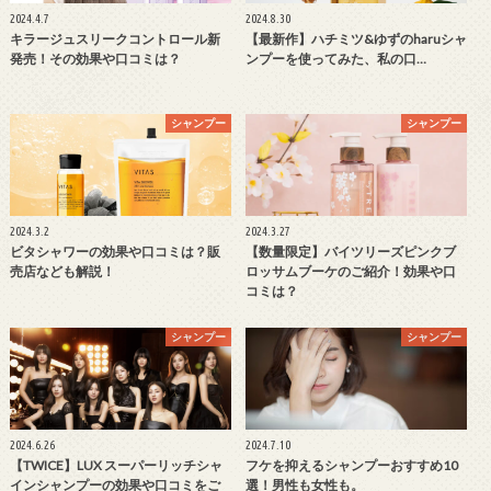
2024.4.7
2024.8.30
キラージュスリークコントロール新
【最新作】ハチミツ&ゆずのharuシャ
発売！その効果や口コミは？
ンプーを使ってみた、私の口…
シャンプー
シャンプー
2024.3.2
2024.3.27
ビタシャワーの効果や口コミは？販
【数量限定】バイツリーズピンクブ
売店なども解説！
ロッサムブーケのご紹介！効果や口
コミは？
シャンプー
シャンプー
2024.6.26
2024.7.10
【TWICE】LUX スーパーリッチシャ
フケを抑えるシャンプーおすすめ10
インシャンプーの効果や口コミをご
選！男性も女性も。