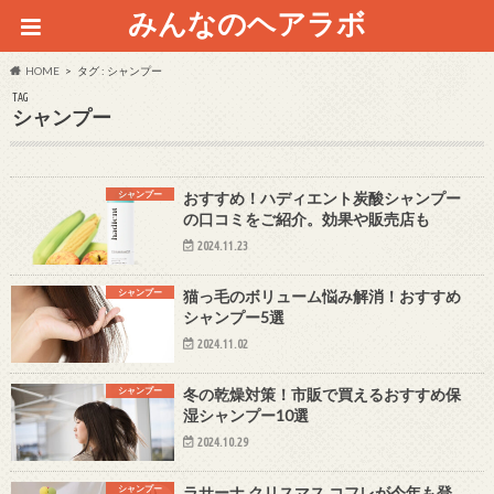
みんなのヘアラボ
HOME
タグ : シャンプー
TAG
シャンプー
シャンプー
おすすめ！ハディエント炭酸シャンプー
の口コミをご紹介。効果や販売店も
2024.11.23
シャンプー
猫っ毛のボリューム悩み解消！おすすめ
シャンプー5選
2024.11.02
シャンプー
冬の乾燥対策！市販で買えるおすすめ保
湿シャンプー10選
2024.10.29
シャンプー
ラサーナ クリスマス コフレが今年も登