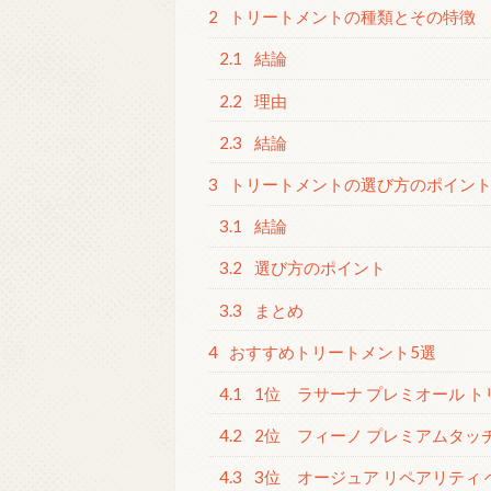
2
トリートメントの種類とその特徴
2.1
結論
2.2
理由
2.3
結論
3
トリートメントの選び方のポイン
3.1
結論
3.2
選び方のポイント
3.3
まとめ
4
おすすめトリートメント5選
4.1
1位 ラサーナ プレミオール 
4.2
2位 フィーノ プレミアムタッ
4.3
3位 オージュア リペアリティ