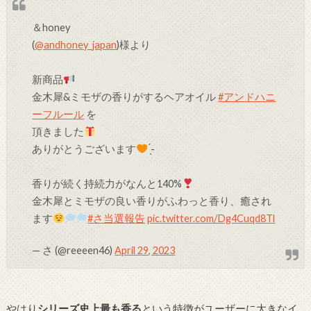
＆honey
(
@andhoney_japan
)様より
新商品
金木犀&ミモザの香りがするヘアオイル
#アンドハニ
ーフルール
を
頂きました
ありがとうございます
̖́-
香りが続く持続力がなんと140%
金木犀とミモザの良い香りがふわっと香り、癒され
ます
#さ当選報告
pic.twitter.com/Dg4Cuqd8Tl
— さ (@reeeen46)
April 29, 2023
やはり
シリーズ史上最も香る
という特徴がユーザーに大きなイ