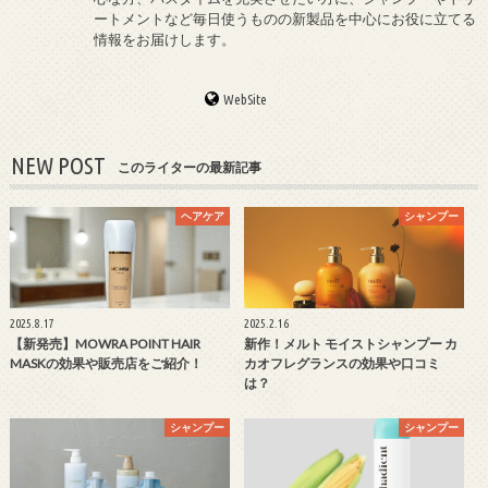
ートメントなど毎日使うものの新製品を中心にお役に立てる
情報をお届けします。
WebSite
NEW POST
このライターの最新記事
ヘアケア
シャンプー
2025.8.17
2025.2.16
【新発売】MOWRA POINT HAIR
新作！メルト モイストシャンプー カ
MASKの効果や販売店をご紹介！
カオフレグランスの効果や口コミ
は？
シャンプー
シャンプー