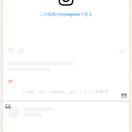
この投稿をInstagramで見る
𝓔𝓶(@__em__makeup__)がシェアした投稿