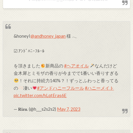
&honey⌇
@andhoney_japan
様 𓂃
☑ ｱﾝﾄﾞﾊﾆｰﾌﾙｰﾙ
を頂きました
新商品の
#ヘアオイル
なんだけど
金木犀とミモザの香りが今までで1番いい香りすぎる
！それに持続力140%？！ずっとふわっと香ってる
の
凄い
#アンドハニーフルール
#ハニーメイト
pic.twitter.com/hLqtEras6E
— 𝐑𝐢𝐳𝐮. (@h___s2s2s2)
May 7, 2023