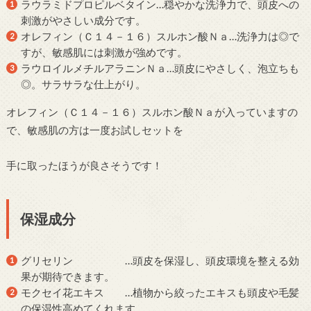
ラウラミドプロピルベタイン…穏やかな洗浄力で、頭皮への
刺激がやさしい成分です。
オレフィン（Ｃ１４－１６）スルホン酸Ｎａ…洗浄力は◎で
すが、敏感肌には刺激が強めです。
ラウロイルメチルアラニンＮａ…頭皮にやさしく、泡立ちも
◎。サラサラな仕上がり。
オレフィン（Ｃ１４－１６）スルホン酸Ｎａが入っていますの
で、敏感肌の方は一度お試しセットを
手に取ったほうが良さそうです！
保湿成分
グリセリン …頭皮を保湿し、頭皮環境を整える効
果が期待できます。
モクセイ花エキス …植物から絞ったエキスも頭皮や毛髪
の保湿性高めてくれます。