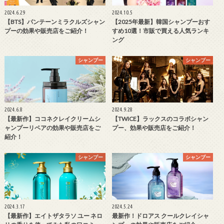
2024.6.29
2024.10.5
【BTS】パンテーンミラクルズシャン
【2025年最新】韓国シャンプーおす
プーの効果や販売店をご紹介！
すめ10選！市販で買える人気ランキ
ング
シャンプー
シャンプー
2024.6.8
2024.9.28
【最新作】ココネクレイクリームシ
【TWICE】ラックスのコラボシャン
ャンプーリペアの効果や販売店をご
プー、効果や販売店をご紹介！
紹介！
シャンプー
シャンプー
2024.3.17
2024.5.24
【最新作】エイトザタラソ ユー ネロ
最新作！ドロアス クールクレイシャ