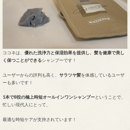
ココネは、
優れた洗浄力と保湿効果を提供し、髪を健康で美し
く保つことができる
シャンプーです！
ユーザーからの評判も高く、
サラツヤ髪
を体感しているユーザ
ーも多いです！
1本で8役の極上時短オールインワンシャンプー
ということで、
忙しい現代人にとって、
最適な時短ケアが支持されています！