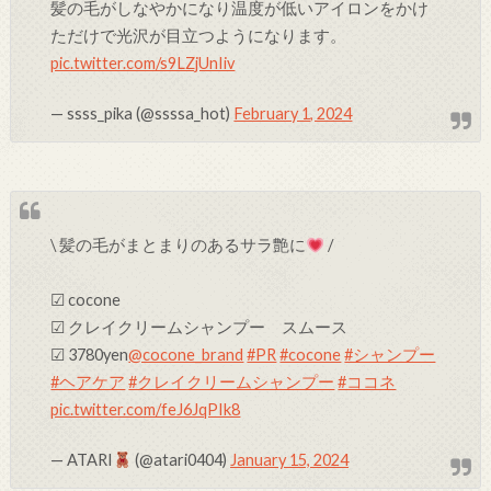
髪の毛がしなやかになり温度が低いアイロンをかけ
ただけで光沢が目立つようになります。
pic.twitter.com/s9LZjUnIiv
— ssss_pika (@ssssa_hot)
February 1, 2024
\ 髪の毛がまとまりのあるサラ艶に
/
☑︎ cocone
☑︎ クレイクリームシャンプー スムース
︎︎︎︎︎︎☑︎ 3780yen
@cocone_brand
#PR
#cocone
#シャンプー
#ヘアケア
#クレイクリームシャンプー
#ココネ
pic.twitter.com/feJ6JqPIk8
— ATARI
(@atari0404)
January 15, 2024