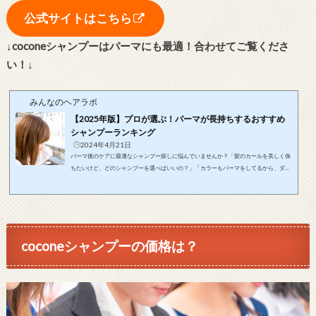
公式サイトはこちら
↓coconeシャンプーはパーマにも最適！合わせてご覧くださ
い！↓
みんなのヘアラボ
【2025年版】プロが選ぶ！パーマが長持ちするおすすめ
シャンプーランキング
2024年4月21日
パーマ後のケアに最適なシャンプー探しに悩んでいませんか？「髪のカールを美しく保
ちたいけど、どのシャンプーを選べばいいの？」「カラーもパーマをしてるから、ダメ
ージケアをしっかりやりたいけど、どうすればいいの？」そのお悩みをこの記事が解決
します！この記事は美しいパーマをキープしたいあなたに、おすすめのシャンプーとそ
の選び方をお届けします！この記事で紹介するおすすめのシャンプーを使用すれば、パ
ーマが長持ちするだけでなく、髪のダメージも最小限に抑えることができます。毎朝、
鏡に映る美しいパーマのあなた...
coconeシャンプーの価格は？