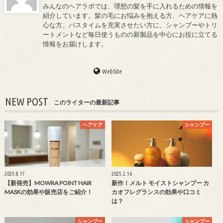
みんなのヘアラボでは、理想の髪を手に入れるための情報を
紹介しています。髪の毛にお悩みを抱える方、ヘアケアに熱
心な方、バスタイムを充実させたい方に、シャンプーやトリ
ートメントなど毎日使うものの新製品を中心にお役に立てる
情報をお届けします。
WebSite
NEW POST
このライターの最新記事
ヘアケア
シャンプー
2025.8.17
2025.2.16
【新発売】MOWRA POINT HAIR
新作！メルト モイストシャンプー カ
MASKの効果や販売店をご紹介！
カオフレグランスの効果や口コミ
は？
シャンプー
シャンプー