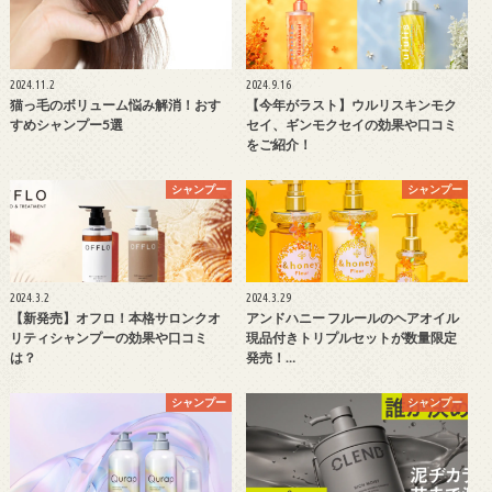
2024.11.2
2024.9.16
猫っ毛のボリューム悩み解消！おす
【今年がラスト】ウルリスキンモク
すめシャンプー5選
セイ、ギンモクセイの効果や口コミ
をご紹介！
シャンプー
シャンプー
2024.3.2
2024.3.29
【新発売】オフロ！本格サロンクオ
アンドハニー フルールのヘアオイル
リティシャンプーの効果や口コミ
現品付きトリプルセットが数量限定
は？
発売！…
シャンプー
シャンプー