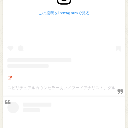
この投稿をInstagramで見る
スピリチュアルカウンセラーあい／フードアナリスト、グルメライター、韓国グルメ、大阪グルメ、関西グルメ(@ai.spiritualcounselor)がシェアした投稿