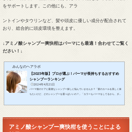
をサポートします。この他にも、アラ
ントインやタウリンなど、髪や頭皮に優しい成分が配合されて
おり、総合的に頭皮環境を整えます。
↓アミノ酸シャンプー爽快柑はパーマにも最適！合わせてご覧く
ださい！↓
みんなのヘアラボ
【2025年版】プロが選ぶ！パーマが長持ちするおすすめ
シャンプーランキング
2024年4月21日
パーマ後のケアに最適なシャンプー探しに悩んでいませんか？「髪のカールを美しく保
ちたいけど、どのシャンプーを選べばいいの？」「カラーもパーマをしてるから、ダメ
ージケアをしっかりやりたいけど、どうすればいいの？」そのお悩みをこの記事が解決
します！この記事は美しいパーマをキープしたいあなたに、おすすめのシャンプーとそ
の選び方をお届けします！この記事で紹介するおすすめのシャンプーを使用すれば、パ
ーマが長持ちするだけでなく、髪のダメージも最小限に抑えることができます。毎朝、
鏡に映る美しいパーマのあなた...
アミノ酸シャンプー爽快柑を使うことによる