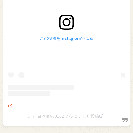
この投稿をInstagramで見る
𝑚 𝑖 𝑦 𝑢(@miyu9182)がシェアした投稿