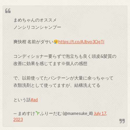
まめちゃんのオススメ
ノンシリコンシャンプー
爽快柑 名前がダサい
https://t.co/AJbvo3QqTi
コンディショナー要らずで泡立ちも良く頭皮&髪質の
改善に効果を感じてます※個人の感想
で、以前使ってたパンテーンが大量に余っちゃって
衣類洗剤として使ってますが、結構洗えてる
という話
#ad
— まめすけ
ふりーだむ (@mamesuke_ill)
July 17,
2023