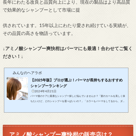
長年にわたる改良と品質向上により、現在の製品はより高品質
で効果的なシャンプーとして市場に提
供されています。15年以上にわたり愛され続けている実績が、
その品質の高さを物語っています。
↓アミノ酸シャンプー爽快柑はパーマにも最適！合わせてご覧く
ださい！↓
みんなのヘアラボ
【2025年版】プロが選ぶ！パーマが長持ちするおすすめ
シャンプーランキング
2024年4月21日
パーマ後のケアに最適なシャンプー探しに悩んでいませんか？「髪のカールを美しく保
ちたいけど、どのシャンプーを選べばいいの？」「カラーもパーマをしてるから、ダメ
ージケアをしっかりやりたいけど、どうすればいいの？」そのお悩みをこの記事が解決
します！この記事は美しいパーマをキープしたいあなたに、おすすめのシャンプーとそ
の選び方をお届けします！この記事で紹介するおすすめのシャンプーを使用すれば、パ
ーマが長持ちするだけでなく、髪のダメージも最小限に抑えることができます。毎朝、
鏡に映る美しいパーマのあなた...
アミノ酸シャンプー爽快柑の販売店は？