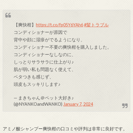
【爽快柑】
https://t.co/fp05Y6YAh6
#髪トラブル
コンディショナーが原因で
背中や顔に湿疹がでるようになり、
コンディショナー不要の爽快柑を購入しました。
コンディショナーなしなのに、
しっとりサラサラに仕上がり♪
肌が弱い私も問題なく使えて、
ベタつきも感じず、
頭皮もスッキリします♪
— まきちゃん＠ペット大好き♪
(@NYANKOandWANKO)
January 7, 2024
アミノ酸シャンプー爽快柑の口コミや評判は非常に良好です。