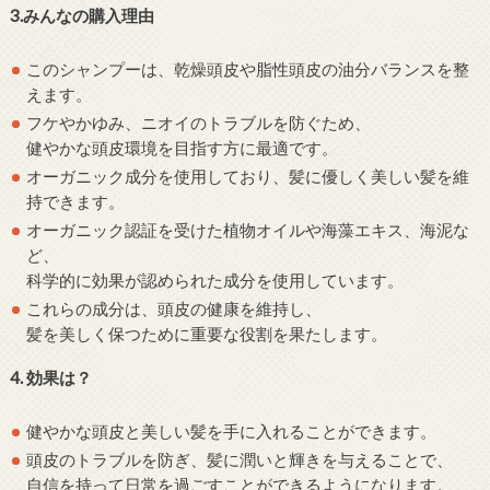
3.みんなの購入理由
このシャンプーは、乾燥頭皮や脂性頭皮の油分バランスを整
えます。
フケやかゆみ、ニオイのトラブルを防ぐため、
健やかな頭皮環境を目指す方に最適です。
オーガニック成分を使用しており、髪に優しく美しい髪を維
持できます。
オーガニック認証を受けた植物オイルや海藻エキス、海泥な
ど、
科学的に効果が認められた成分を使用しています。
これらの成分は、頭皮の健康を維持し、
髪を美しく保つために重要な役割を果たします。
4. 効果は？
健やかな頭皮と美しい髪を手に入れることができます。
頭皮のトラブルを防ぎ、髪に潤いと輝きを与えることで、
自信を持って日常を過ごすことができるようになります。