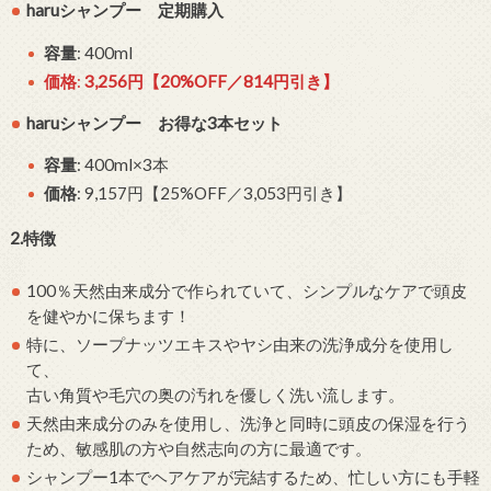
haruシャンプー 定期購入
容量
: 400ml
価格
:
3,256円【20%OFF／814円引き】
haruシャンプー お得な3本セット
容量
: 400ml×3本
価格
: 9,157円【25%OFF／3,053円引き】
2.特徴
100％天然由来成分で作られていて、シンプルなケアで頭皮
を健やかに保ちます！
特に、ソープナッツエキスやヤシ由来の洗浄成分を使用し
て、
古い角質や毛穴の奥の汚れを優しく洗い流します。
天然由来成分のみを使用し、洗浄と同時に頭皮の保湿を行う
ため、敏感肌の方や自然志向の方に最適です。
シャンプー1本でヘアケアが完結するため、忙しい方にも手軽