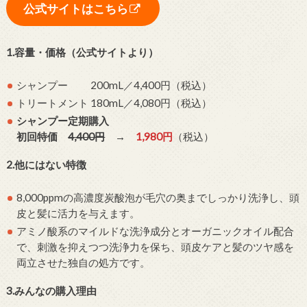
公式サイトはこちら
1.
容量・価格（公式サイトより）
シャンプー 200mL／4,400円（税込）
トリートメント 180mL／4,080円（税込）
シャンプー定期購入
初回特価
4,400円
→
1,980円
（税込）
2.他にはない特徴
8,000ppmの高濃度炭酸泡が毛穴の奥までしっかり洗浄し、頭
皮と髪に活力を与えます。
アミノ酸系のマイルドな洗浄成分とオーガニックオイル配合
で、刺激を抑えつつ洗浄力を保ち、頭皮ケアと髪のツヤ感を
両立させた独自の処方です。
3.みんなの購入理由